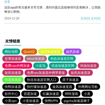
游客
这款app的售后服务非常完善，遇到问题总是能够得到妥善解决，让我能
够放心购物。
2024-12-28
支持
[0]
反对
[0]
友情链接
网站地图
QuickQ
旋风加速度器
旋风加速
坚果加速器
tiktok加速器
狗急加速器官网
免费vqn外网加速
小蓝鸟
优途加速器官网
风驰加速器
旋风加速器
免费vps加速器外网苹果版
旋风加速度器
快连加速器
快连加速器官网入口
原子加速器
快鸭加速器
快柠檬加速器
旋风加速度器
外网网址导航
软件中心
雷霆加速
狂飙加速器
哔咔漫画
小美
小美vpn
小美加速器
快鸭VPN
pigcha加速器梯子