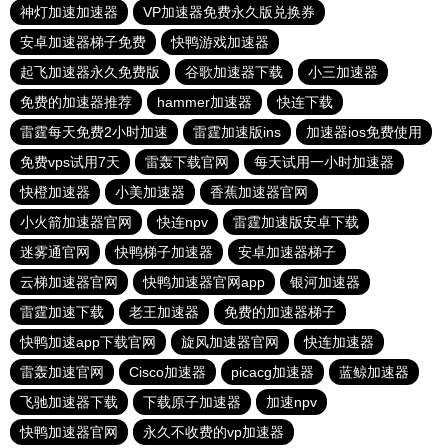
神灯加速加速器
VP加速器免费永久版兑换券
安卓加速器梯子免费
快鸭游戏加速器
起飞加速器永久免费版
谷歌加速器下载
小三加速器
免费的加速器推荐
hammer加速器
快连下载
雷霆每天免费2小时加速
雷霆加速版ins
加速器ios免费使用
免费vps试用7天
雷轰下载官网
每天试用一小时加速器
快橙加速器
小美加速器
香蕉加速器官网
小火箭加速器官网
快连npv
雷霆加速版安卓下载
迷雾通官网
快鸭梯子加速器
安卓加速器梯子
云梯加速器官网
快鸭加速器官网app
银河加速器
雷霆加速下载
老王加速器
免费的加速器梯子
快鸭加速app下载官网
旋风加速器官网
快连加速器
雷轰加速官网
Cisco加速器
picacg加速器
蓝鲸加速器
飞驰加速器下载
下载原子加速器
加速npv
快鸭加速器官网
永久不收费的vp加速器