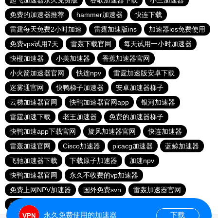
起飞加速器永久免费版
谷歌加速器下载
小三加速器
免费的加速器推荐
hammer加速器
快连下载
雷霆每天免费2小时加速
雷霆加速版ins
加速器ios免费使用
免费vps试用7天
雷轰下载官网
每天试用一小时加速器
快橙加速器
小美加速器
香蕉加速器官网
小火箭加速器官网
快连npv
雷霆加速版安卓下载
迷雾通官网
快鸭梯子加速器
安卓加速器梯子
云梯加速器官网
快鸭加速器官网app
银河加速器
雷霆加速下载
老王加速器
免费的加速器梯子
快鸭加速app下载官网
旋风加速器官网
快连加速器
雷轰加速官网
Cisco加速器
picacg加速器
蓝鲸加速器
飞驰加速器下载
下载原子加速器
加速npv
快鸭加速器官网
永久不收费的vp加速器
免费上网NPV加速器
国外免费svn
雷轰加速器官网
快连
永久免费使用的加速器
下载