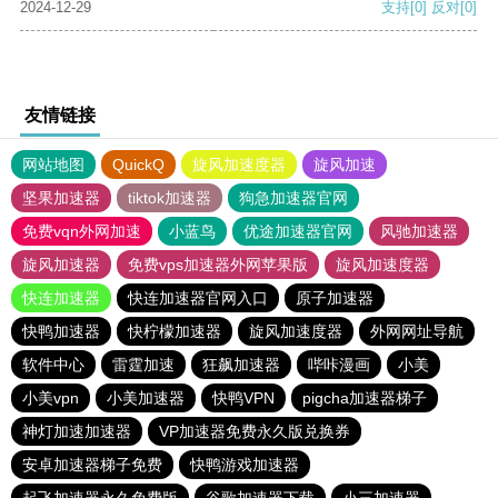
2024-12-29
支持
[0]
反对
[0]
友情链接
网站地图
QuickQ
旋风加速度器
旋风加速
坚果加速器
tiktok加速器
狗急加速器官网
免费vqn外网加速
小蓝鸟
优途加速器官网
风驰加速器
旋风加速器
免费vps加速器外网苹果版
旋风加速度器
快连加速器
快连加速器官网入口
原子加速器
快鸭加速器
快柠檬加速器
旋风加速度器
外网网址导航
软件中心
雷霆加速
狂飙加速器
哔咔漫画
小美
小美vpn
小美加速器
快鸭VPN
pigcha加速器梯子
神灯加速加速器
VP加速器免费永久版兑换券
安卓加速器梯子免费
快鸭游戏加速器