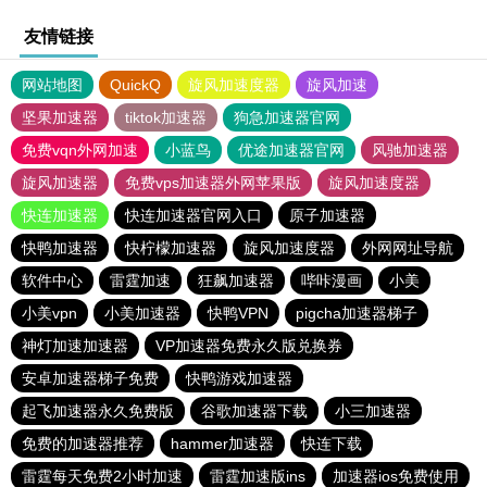
友情链接
网站地图
QuickQ
旋风加速度器
旋风加速
坚果加速器
tiktok加速器
狗急加速器官网
免费vqn外网加速
小蓝鸟
优途加速器官网
风驰加速器
旋风加速器
免费vps加速器外网苹果版
旋风加速度器
快连加速器
快连加速器官网入口
原子加速器
快鸭加速器
快柠檬加速器
旋风加速度器
外网网址导航
软件中心
雷霆加速
狂飙加速器
哔咔漫画
小美
小美vpn
小美加速器
快鸭VPN
pigcha加速器梯子
神灯加速加速器
VP加速器免费永久版兑换券
安卓加速器梯子免费
快鸭游戏加速器
起飞加速器永久免费版
谷歌加速器下载
小三加速器
免费的加速器推荐
hammer加速器
快连下载
雷霆每天免费2小时加速
雷霆加速版ins
加速器ios免费使用