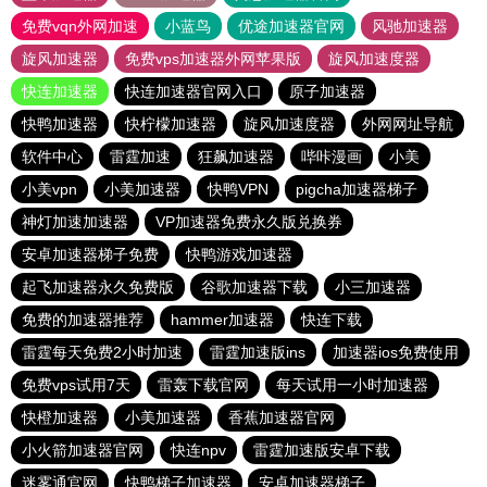
免费vqn外网加速
小蓝鸟
优途加速器官网
风驰加速器
旋风加速器
免费vps加速器外网苹果版
旋风加速度器
快连加速器
快连加速器官网入口
原子加速器
快鸭加速器
快柠檬加速器
旋风加速度器
外网网址导航
软件中心
雷霆加速
狂飙加速器
哔咔漫画
小美
小美vpn
小美加速器
快鸭VPN
pigcha加速器梯子
神灯加速加速器
VP加速器免费永久版兑换券
安卓加速器梯子免费
快鸭游戏加速器
起飞加速器永久免费版
谷歌加速器下载
小三加速器
免费的加速器推荐
hammer加速器
快连下载
雷霆每天免费2小时加速
雷霆加速版ins
加速器ios免费使用
免费vps试用7天
雷轰下载官网
每天试用一小时加速器
快橙加速器
小美加速器
香蕉加速器官网
小火箭加速器官网
快连npv
雷霆加速版安卓下载
迷雾通官网
快鸭梯子加速器
安卓加速器梯子