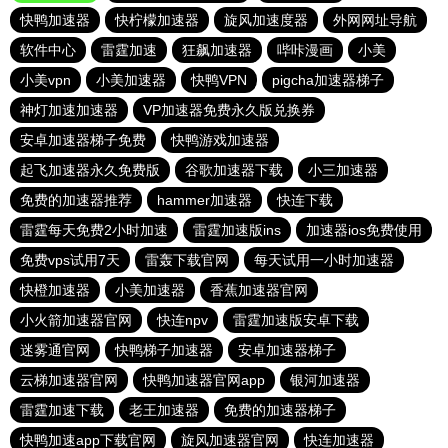
快鸭加速器
快柠檬加速器
旋风加速度器
外网网址导航
软件中心
雷霆加速
狂飙加速器
哔咔漫画
小美
小美vpn
小美加速器
快鸭VPN
pigcha加速器梯子
神灯加速加速器
VP加速器免费永久版兑换券
安卓加速器梯子免费
快鸭游戏加速器
起飞加速器永久免费版
谷歌加速器下载
小三加速器
免费的加速器推荐
hammer加速器
快连下载
雷霆每天免费2小时加速
雷霆加速版ins
加速器ios免费使用
免费vps试用7天
雷轰下载官网
每天试用一小时加速器
快橙加速器
小美加速器
香蕉加速器官网
小火箭加速器官网
快连npv
雷霆加速版安卓下载
迷雾通官网
快鸭梯子加速器
安卓加速器梯子
云梯加速器官网
快鸭加速器官网app
银河加速器
雷霆加速下载
老王加速器
免费的加速器梯子
快鸭加速app下载官网
旋风加速器官网
快连加速器