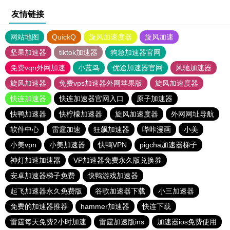
友情链接
网站地图
QuickQ
旋风加速度器
旋风加速
坚果加速器
tiktok加速器
狗急加速器官网
免费vqn外网加速
小蓝鸟
优途加速器官网
风驰加速器
旋风加速器
免费vps加速器外网苹果版
旋风加速度器
快连加速器
快连加速器官网入口
原子加速器
快鸭加速器
快柠檬加速器
旋风加速度器
外网网址导航
软件中心
雷霆加速
狂飙加速器
哔咔漫画
小美
小美vpn
小美加速器
快鸭VPN
pigcha加速器梯子
神灯加速加速器
VP加速器免费永久版兑换券
安卓加速器梯子免费
快鸭游戏加速器
起飞加速器永久免费版
谷歌加速器下载
小三加速器
免费的加速器推荐
hammer加速器
快连下载
雷霆每天免费2小时加速
雷霆加速版ins
加速器ios免费使用