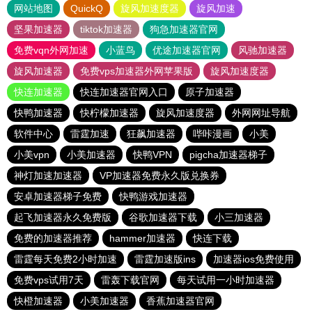
网站地图
QuickQ
旋风加速度器
旋风加速
坚果加速器
tiktok加速器
狗急加速器官网
免费vqn外网加速
小蓝鸟
优途加速器官网
风驰加速器
旋风加速器
免费vps加速器外网苹果版
旋风加速度器
快连加速器
快连加速器官网入口
原子加速器
快鸭加速器
快柠檬加速器
旋风加速度器
外网网址导航
软件中心
雷霆加速
狂飙加速器
哔咔漫画
小美
小美vpn
小美加速器
快鸭VPN
pigcha加速器梯子
神灯加速加速器
VP加速器免费永久版兑换券
安卓加速器梯子免费
快鸭游戏加速器
起飞加速器永久免费版
谷歌加速器下载
小三加速器
免费的加速器推荐
hammer加速器
快连下载
雷霆每天免费2小时加速
雷霆加速版ins
加速器ios免费使用
免费vps试用7天
雷轰下载官网
每天试用一小时加速器
快橙加速器
小美加速器
香蕉加速器官网