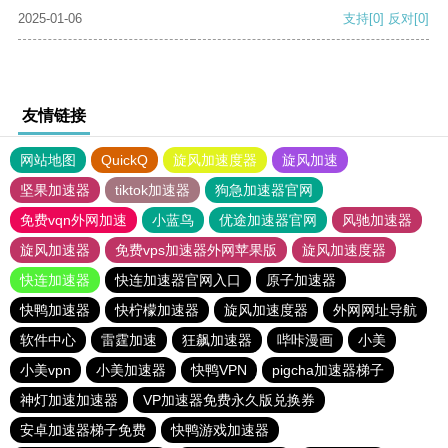
2025-01-06
支持
[0]
反对
[0]
友情链接
网站地图
QuickQ
旋风加速度器
旋风加速
坚果加速器
tiktok加速器
狗急加速器官网
免费vqn外网加速
小蓝鸟
优途加速器官网
风驰加速器
旋风加速器
免费vps加速器外网苹果版
旋风加速度器
快连加速器
快连加速器官网入口
原子加速器
快鸭加速器
快柠檬加速器
旋风加速度器
外网网址导航
软件中心
雷霆加速
狂飙加速器
哔咔漫画
小美
小美vpn
小美加速器
快鸭VPN
pigcha加速器梯子
神灯加速加速器
VP加速器免费永久版兑换券
安卓加速器梯子免费
快鸭游戏加速器