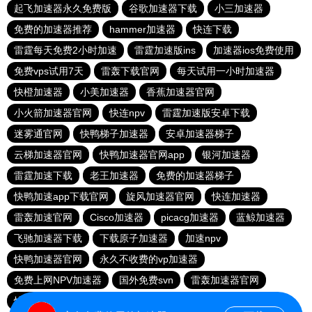
起飞加速器永久免费版
谷歌加速器下载
小三加速器
免费的加速器推荐
hammer加速器
快连下载
雷霆每天免费2小时加速
雷霆加速版ins
加速器ios免费使用
免费vps试用7天
雷轰下载官网
每天试用一小时加速器
快橙加速器
小美加速器
香蕉加速器官网
小火箭加速器官网
快连npv
雷霆加速版安卓下载
迷雾通官网
快鸭梯子加速器
安卓加速器梯子
云梯加速器官网
快鸭加速器官网app
银河加速器
雷霆加速下载
老王加速器
免费的加速器梯子
快鸭加速app下载官网
旋风加速器官网
快连加速器
雷轰加速官网
Cisco加速器
picacg加速器
蓝鲸加速器
飞驰加速器下载
下载原子加速器
加速npv
快鸭加速器官网
永久不收费的vp加速器
免费上网NPV加速器
国外免费svn
雷轰加速器官网
快连